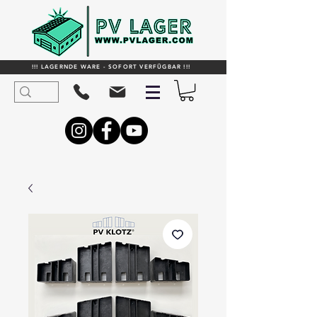
!!! LAGERNDE WARE - SOFORT VERFÜGBAR !!!