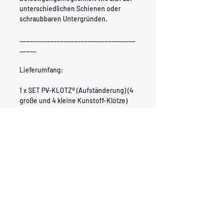
unterschiedlichen Schienen oder
schraubbaren Untergründen.
__________________________________
_____
Lieferumfang:
1 x SET PV-KLOTZ® (Aufständerung) (4
große und 4 kleine Kunstoff-Klötze)
inkl. 8x Endklemmen (verstellbar 30-
40mm) und 2x Mittelklemmen
Mit dem SET ist es möglich zwei PV-
Module als OST-WEST oder SÜD
Ausrichtung zu montieren.
__________________________________
_____
Material: PPC - UV Stabilisiert,
Schlagfester Kunstoff