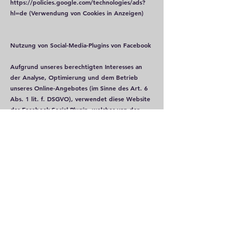
https://policies.google.com/technologies/ads?
hl=de
(Verwendung von Cookies in Anzeigen)
Nutzung von Social-Media-Plugins von Facebook
Aufgrund unseres berechtigten Interesses an
der Analyse, Optimierung und dem Betrieb
unseres Online-Angebotes (im Sinne des Art. 6
Abs. 1 lit. f. DSGVO), verwendet diese Website
das Facebook-Social-Plugin, welches von der
Facebook Inc. (1 Hacker Way, Menlo Park,
California 94025, USA) betrieben wird.
Erkennbar sind die Einbindungen an dem
Facebook-Logo bzw. an den Begriffen „Like“,
„Gefällt mir“, „Teilen“ in den Farben Facebooks
(Blau und Weiß). Informationen zu allen
Facebook-Plugins finden Sie über den folgenden
Link:
https://developers.facebook.com/docs/plugins/
Facebook Inc. hält das europäische