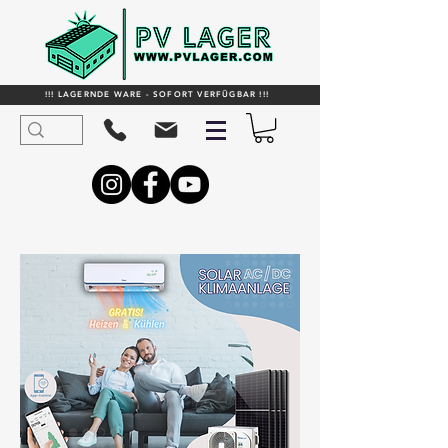
!!! LAGERNDE WARE - SOFORT VERFÜGBAR !!!