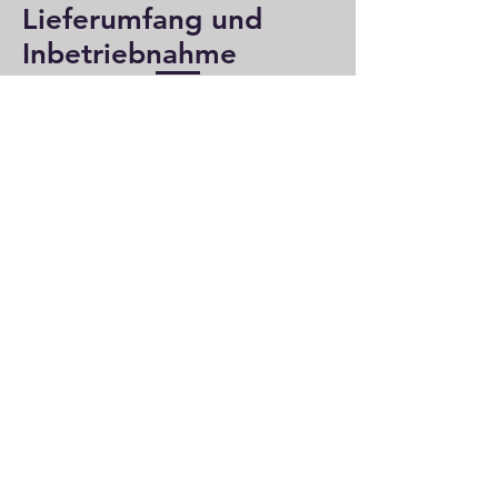
Lieferumfang und
Inbetriebnahme
Das System ist bereits mit dem
umweltfreundlichen Kältemittel
R32 vorgefüllt. Im Lieferumfang
befinden sich Anschlussleitungen
in bis zu 4m Länge. Vor der
Inbetriebnahme muss lediglich
eine Evakuierung der Leitungen
durchgeführt werden. Die Solar-
Inselanlage hat den zusätzlichen
Vorteil, dass sie keiner
Meldepflicht beim Netzbetreiber
unterliegt.