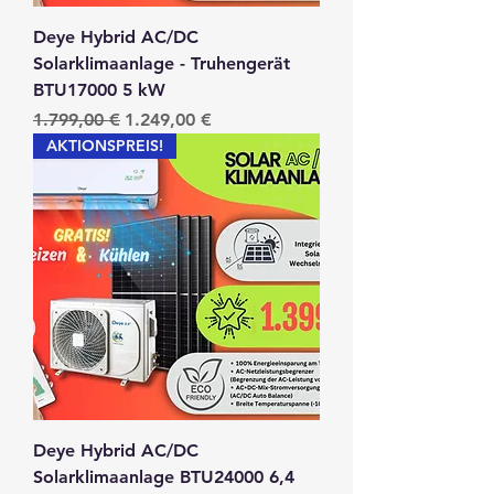
Deye Hybrid AC/DC
Solarklimaanlage - Truhengerät
BTU17000 5 kW
Standardpreis
Sale-Preis
1.799,00 €
1.249,00 €
AKTIONSPREIS!
Deye Hybrid AC/DC
Solarklimaanlage BTU24000 6,4