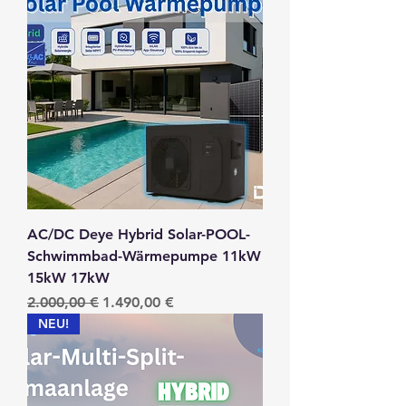
AC/DC Deye Hybrid Solar-POOL-
Schwimmbad-Wärmepumpe 11kW
15kW 17kW
Standardpreis
Sale-Preis
2.000,00 €
1.490,00 €
NEU!