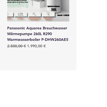
Panasonic Aquarea Brauchwasser
Wärmepumpe 260L R290
Warmwasserboiler P-DHW260AE5
Standardpreis
Sale-Preis
2.500,00 €
1.990,00 €
AGB
Impressum
Datenschutz
Widerrufsrecht
PV Lager
info@pvlager.com
Servic