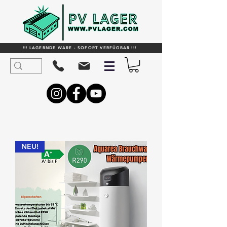
!!! LAGERNDE WARE - SOFORT VERFÜGBAR !!!
NEU!