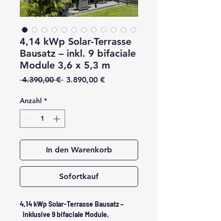
4,14 kWp Solar-Terrasse
Bausatz – inkl. 9 bifaciale
Module 3,6 x 5,3 m
Standardpreis
Sale-
 4.390,00 € 
3.890,00 €
Preis
Anzahl
*
In den Warenkorb
Sofortkauf
4,14 kWp Solar-Terrasse Bausatz –
inklusive 9 bifaciale Module,