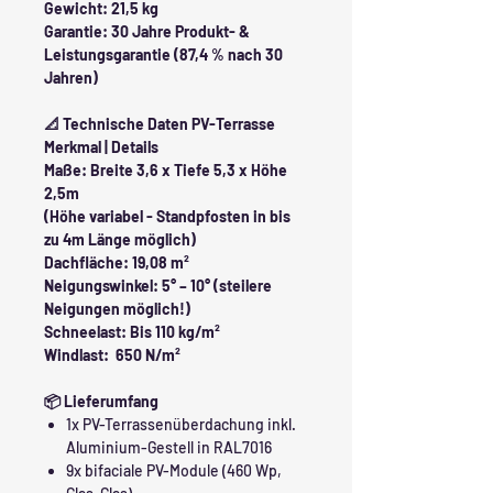
Gewicht: 21,5 kg
Garantie: 30 Jahre Produkt- &
Leistungsgarantie (87,4 % nach 30
Jahren)
📐 Technische Daten PV-Terrasse
Merkmal | Details
Maße: Breite 3,6 x Tiefe 5,3 x Höhe
2,5m
(Höhe variabel - Standpfosten in bis
zu 4m Länge möglich)
Dachfläche: ​​​​​​19,08 m²
Neigungswinkel: 5° – 10° (steilere
Neigungen möglich!)
Schneelast: Bis 110 kg/m²
Windlast: 650 N/m²
📦 Lieferumfang
1x PV-Terrassenüberdachung inkl.
Aluminium-Gestell in RAL7016
9x bifaciale PV-Module (460 Wp,