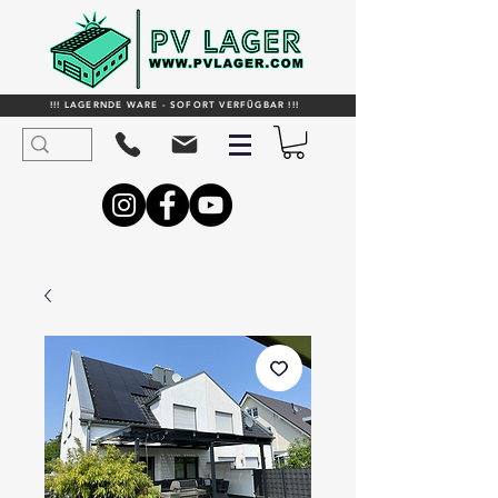
!!! LAGERNDE WARE - SOFORT VERFÜGBAR !!!