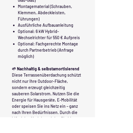
Glas-Glas)
Montagematerial (Schrauben,
Klemmen, Abdeckleisten,
Führungen)
Ausführliche Aufbauanleitung
Optional: 6 kW Hybrid-
Wechselrichter für 550 € Aufpreis
Optional: Fachgerechte Montage
durch Partnerbetrieb (Anfrage
möglich)
🌱 Nachhaltig & selbstamortisierend
Diese Terrassenüberdachung schützt
nicht nur Ihre Outdoor-Fläche,
sondern erzeugt gleichzeitig
sauberen Solarstrom. Nutzen Sie die
Energie für Hausgeräte, E-Mobilität
oder speisen Sie ins Netz ein – ganz
nach Ihren Bedürfnissen. Durch die
bifacialen Module erzielen Sie bis zu
30 % mehr Stromertrag im Vergleich
zu herkömmlichen Modulen.