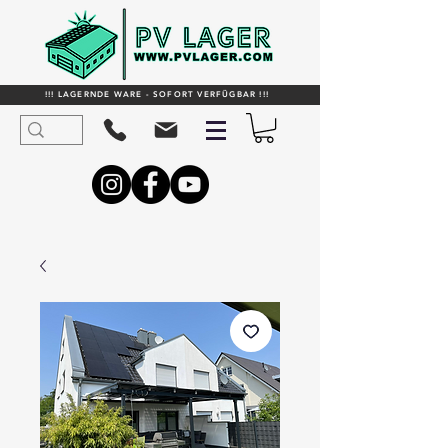
!!! LAGERNDE WARE - SOFORT VERFÜGBAR !!!