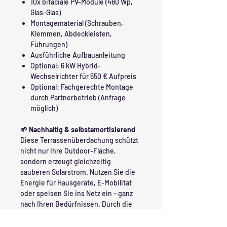
10x bifaciale PV-Module (460 Wp,
Glas-Glas)
Montagematerial (Schrauben,
Klemmen, Abdeckleisten,
Führungen)
Ausführliche Aufbauanleitung
Optional: 6 kW Hybrid-
Wechselrichter für 550 € Aufpreis
Optional: Fachgerechte Montage
durch Partnerbetrieb (Anfrage
möglich)
🌱 Nachhaltig & selbstamortisierend
Diese Terrassenüberdachung schützt
nicht nur Ihre Outdoor-Fläche,
sondern erzeugt gleichzeitig
sauberen Solarstrom. Nutzen Sie die
Energie für Hausgeräte, E-Mobilität
oder speisen Sie ins Netz ein – ganz
nach Ihren Bedürfnissen. Durch die
bifacialen Module erzielen Sie bis zu
30 % mehr Stromertrag im Vergleich