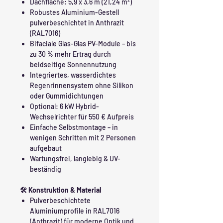
Dachfläche: 5,9 x 3,6 m (21,24 m²)
Robustes Aluminium-Gestell
pulverbeschichtet in Anthrazit
(RAL7016)
Bifaciale Glas-Glas PV-Module – bis
zu 30 % mehr Ertrag durch
beidseitige Sonnennutzung
Integriertes, wasserdichtes
Regenrinnensystem ohne Silikon
oder Gummidichtungen
Optional: 6 kW Hybrid-
Wechselrichter für 550 € Aufpreis
Einfache Selbstmontage – in
wenigen Schritten mit 2 Personen
aufgebaut
Wartungsfrei, langlebig & UV-
beständig
🛠️ Konstruktion & Material
Pulverbeschichtete
Aluminiumprofile in RAL7016
(Anthrazit) für moderne Optik und