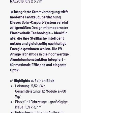
RAL7016, 6,9 x 3,7 m
☀️ Integrierte Stromversorgung trifft
moderne Fahrzeugüberdachung
Dieses Solar-Carport-System vereint
zeitgemäßes Design mit modernster
Photovoltaik-Technologie – ideal für
alle, die ihre Stellfläche intelligent
nutzen und gleichzeitig nachhaltige
Energie gewinnen wollen. Die PV-
Anlage ist nahtlos in die hochwertige
Aluminiumkonstruktion integriert –
für maximale Effizienz und elegante
Optik.
✅ Highlights auf einen Blick
Leistung: 5,52 kWp
Gesamtleistung (12 Module à 460
Wp)
Platz für 1 Fahrzeuge – großzügige
Maße: 6,9 x 3,7 m
Pulverbeschichtet in Anthrazit