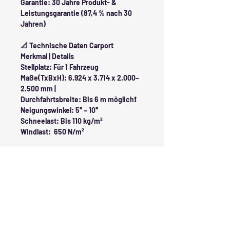
Garantie: 30 Jahre Produkt- &
Leistungsgarantie (87,4 % nach 30
Jahren)
📐 Technische Daten Carport
Merkmal | Details
Stellplatz: Für 1 Fahrzeug
Maße(TxBxH): 6.924 x 3.714 x 2.000–
2.500 mm |
Durchfahrtsbreite: Bis 6 m möglich❗
Neigungswinkel: 5° – 10°
Schneelast: Bis 110 kg/m²
Windlast: 650 N/m²
📦 Lieferumfang
1x Aluminium-Carport (RAL7016) inkl.
aller Konstruktionsmaterialien
12x bifaciale PV-Module (460 Wp,
Glas-Glas)
Inkl. Montageset (Schrauben,
Klemmen, Führungselemente)
Inkl. ausführlicher Aufbauanleitung