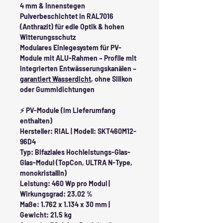
4 mm & Innenstegen
Pulverbeschichtet in RAL7016
(Anthrazit) für edle Optik & hohen
Witterungsschutz
Modulares Einlegesystem für PV-
Module mit ALU-Rahmen – Profile mit
integrierten Entwässerungskanälen –
garantiert Wasserdicht
, ohne Silikon
oder Gummidichtungen
⚡ PV-Module (im Lieferumfang
enthalten)
Hersteller: RIAL | Modell: SKT460M12-
96D4
Typ: Bifaziales Hochleistungs-Glas-
Glas-Modul (TopCon, ULTRA N-Type,
monokristallin)
Leistung: 460 Wp pro Modul |
Wirkungsgrad: 23,02 %
Maße: 1.762 x 1.134 x 30 mm |
Gewicht: 21,5 kg