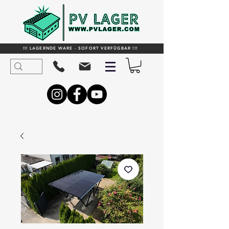
!!! LAGERNDE WARE - SOFORT VERFÜGBAR !!!