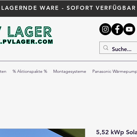
! LAGERNDE WARE - SOFORT VERFÜGBAR 
ten
% Aktionspakte %
Montagesysteme
Panasonic Wärmepum
5,52 kWp Sola