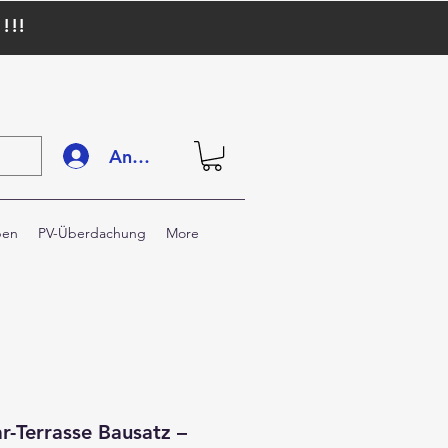
!!!
Anmelden
pen
PV-Überdachung
More
r-Terrasse Bausatz –