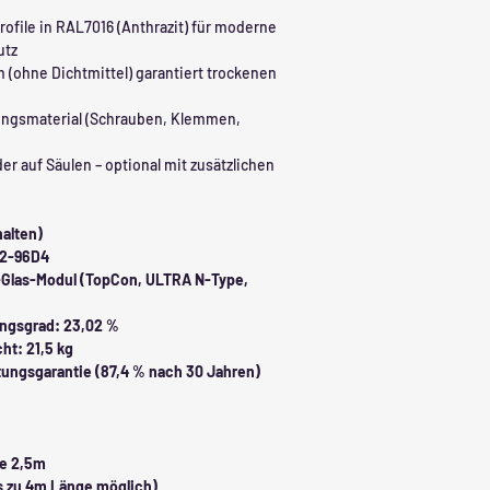
ofile in RAL7016 (Anthrazit) für moderne
utz
 (ohne Dichtmittel) garantiert trockenen
ungsmaterial (Schrauben, Klemmen,
r auf Säulen – optional mit zusätzlichen
alten)
12-96D4
s-Glas-Modul (TopCon, ULTRA N-Type,
ungsgrad: 23,02 %
ht: 21,5 kg
tungsgarantie (87,4 % nach 30 Jahren)
he 2,5m
is zu 4m Länge möglich)