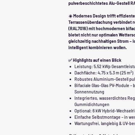
pulverbeschichtetes Alu-Gestell RA
☀️ Modernes Design trifft effizien
Terrassenüberdachung verbindet ro
(RAL7016) mit hochmodernen bifaci
bietet nicht nur optimalen Wettersc
gleichzeitig nachhaltigen Strom – id
intelligent kombinieren wollen.
✅ Highlights auf einen Blick
Leistung: 5,52 kWp Gesamtleist
Dachfläche: 4,75 x 5,3 m (25 m²)
Robustes Aluminium-Gestell pul
Bifaciale Glas-Glas PV-Module – 
Sonnennutzung
Integriertes, wasserdichtes Re
Gummidichtungen
Optional: 6 kW Hybrid-Wechselri
Einfache Selbstmontage – in we
Wartungsfrei, langlebig & UV-be