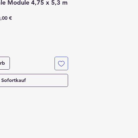
iale Module 4,75 x 5,3 m
ardpreis
Sale-
,00 €
Preis
rb
Sofortkauf