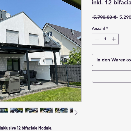
inkl. 12 bifac
Stand
 5.790,00 € 
5.290
Anzahl
*
In den Warenko
nklusive 12 bifaciale Module,