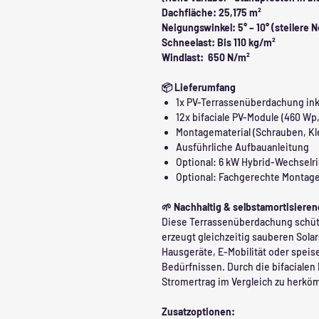
Dachfläche: ​​​​​​25,175 m²
Neigungswinkel: 5° – 10° (steilere
Schneelast: Bis 110 kg/m²
Windlast: 650 N/m²
📦 Lieferumfang
1x PV-Terrassenüberdachung ink
12x bifaciale PV-Module (460 Wp,
Montagematerial (Schrauben, K
Ausführliche Aufbauanleitung
Optional: 6 kW Hybrid-Wechselri
Optional: Fachgerechte Montage
🌱 Nachhaltig & selbstamortisieren
Diese Terrassenüberdachung schütz
erzeugt gleichzeitig sauberen Solar
Hausgeräte, E-Mobilität oder speise
Bedürfnissen. Durch die bifacialen 
Stromertrag im Vergleich zu herkö
Zusatzoptionen: