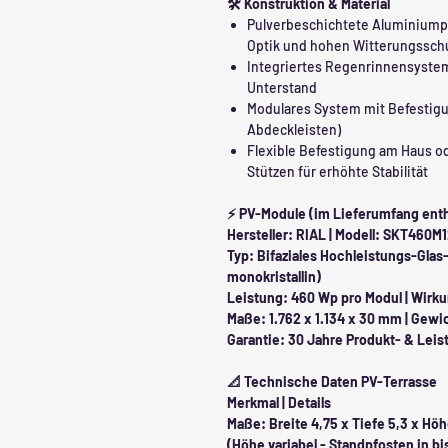
🛠️ Konstruktion & Material
Pulverbeschichtete Aluminiumpr
Optik und hohen Witterungssch
Integriertes Regenrinnensystem
Unterstand
Modulares System mit Befestig
Abdeckleisten)
Flexible Befestigung am Haus ode
Stützen für erhöhte Stabilität
⚡ PV-Module (im Lieferumfang enth
Hersteller: RIAL | Modell: SKT460M
Typ: Bifaziales Hochleistungs-Gla
monokristallin)
Leistung: 460 Wp pro Modul | Wirk
Maße: 1.762 x 1.134 x 30 mm | Gewic
Garantie: 30 Jahre Produkt- & Leis
📐 Technische Daten PV-Terrasse
Merkmal | Details
Maße: Breite 4,75 x Tiefe 5,3 x Hö
(Höhe variabel - Standpfosten in b