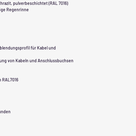
razit, pulverbeschichtet (RAL 7016)
ige Regenrinne
blendungsprofil für Kabel und
kung von Kabeln und Anschlussbuchsen
in RAL7016
tunden